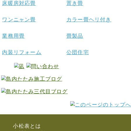
床暖房対応畳
置き畳
ワンニャン畳
カラー畳ヘリ付き
業務用畳
畳製品
内装リフォーム
公団住宅
小松表とは