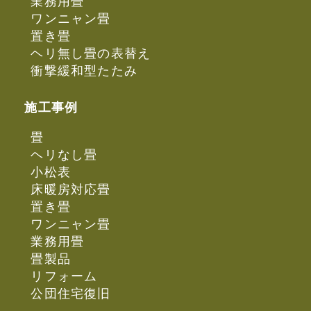
業務用畳
ワンニャン畳
置き畳
ヘリ無し畳の表替え
衝撃緩和型たたみ
施工事例
畳
ヘリなし畳
小松表
床暖房対応畳
置き畳
ワンニャン畳
業務用畳
畳製品
リフォーム
公団住宅復旧