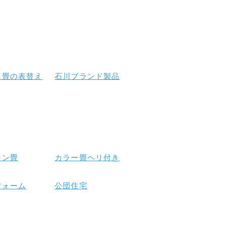
し畳の表替え
石川ブランド製品
ャン畳
カラー畳ヘリ付き
フォーム
公団住宅