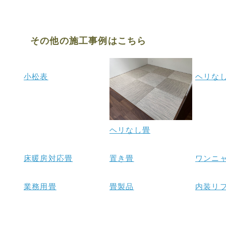
その他の施工事例はこちら
小松表
ヘリな
ヘリなし畳
床暖房対応畳
置き畳
ワンニ
業務用畳
畳製品
内装リ