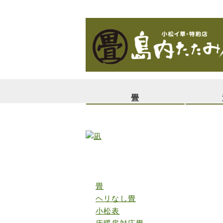
畳
島内たたみ店の施工事例
畳
ヘリなし畳
小松表