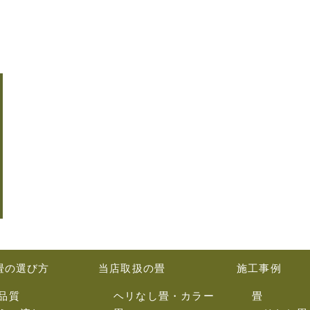
畳の選び方
当店取扱の畳
施工事例
品質
ヘリなし畳・カラー
畳