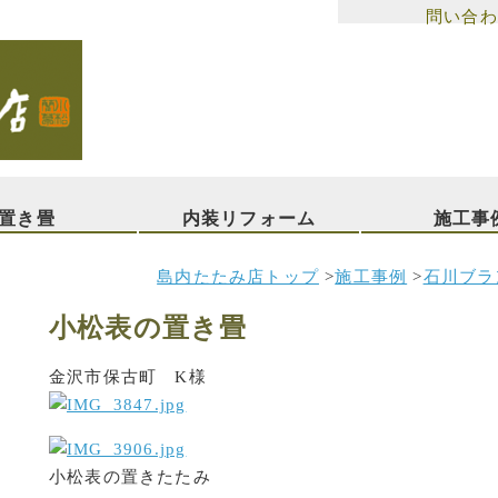
問い合わ
置き畳
内装リフォーム
施工事
島内たたみ店トップ
>
施工事例
>
石川ブラ
小松表の置き畳
金沢市保古町 K様
小松表の置きたたみ