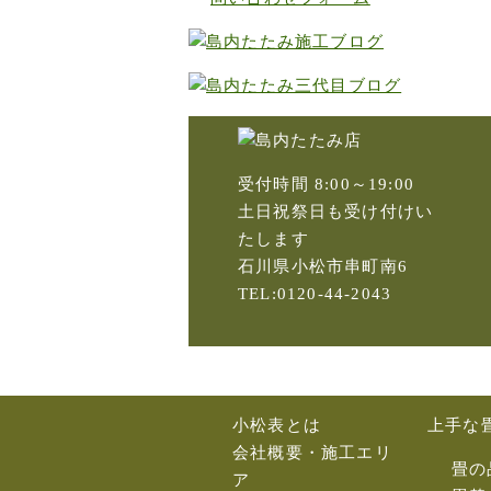
受付時間 8:00～19:00
土日祝祭日も受け付けい
たします
石川県小松市串町南6
TEL:0120-44-2043
小松表とは
上手な
会社概要・施工エリ
畳の
ア