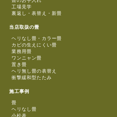
畳のお手入れ
工場見学
裏返し・表替え・新畳
当店取扱の畳
ヘリなし畳・カラー畳
カビの生えにくい畳
業務用畳
ワンニャン畳
置き畳
ヘリ無し畳の表替え
衝撃緩和型たたみ
施工事例
畳
ヘリなし畳
小松表