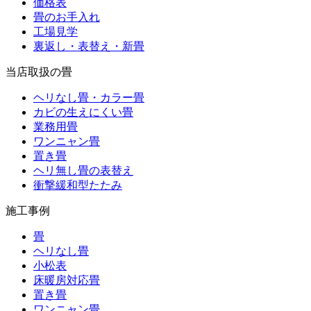
価格表
畳のお手入れ
工場見学
裏返し・表替え・新畳
当店取扱の畳
ヘリなし畳・カラー畳
カビの生えにくい畳
業務用畳
ワンニャン畳
置き畳
ヘリ無し畳の表替え
衝撃緩和型たたみ
施工事例
畳
ヘリなし畳
小松表
床暖房対応畳
置き畳
ワンニャン畳