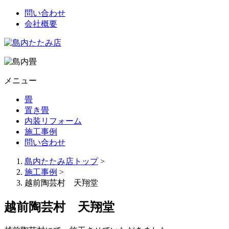
問い合わせ
会社概要
メニュー
畳
置き畳
内装リフォーム
施工事例
問い合わせ
島内たたみ店トップ
>
施工事例
>
越前陶芸村 天翔堂
越前陶芸村 天翔堂