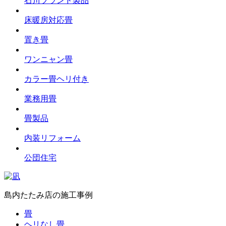
石川ブランド製品
床暖房対応畳
置き畳
ワンニャン畳
カラー畳ヘリ付き
業務用畳
畳製品
内装リフォーム
公団住宅
島内たたみ店の施工事例
畳
ヘリなし畳