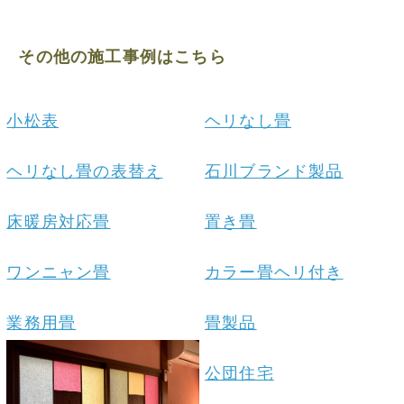
その他の施工事例はこちら
小松表
ヘリなし畳
ヘリなし畳の表替え
石川ブランド製品
床暖房対応畳
置き畳
ワンニャン畳
カラー畳ヘリ付き
業務用畳
畳製品
公団住宅