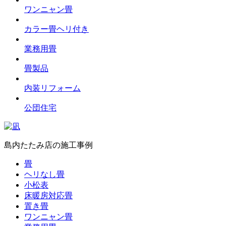
ワンニャン畳
カラー畳ヘリ付き
業務用畳
畳製品
内装リフォーム
公団住宅
島内たたみ店の施工事例
畳
ヘリなし畳
小松表
床暖房対応畳
置き畳
ワンニャン畳