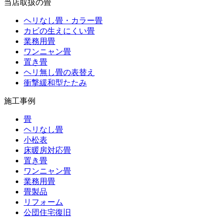
当店取扱の畳
ヘリなし畳・カラー畳
カビの生えにくい畳
業務用畳
ワンニャン畳
置き畳
ヘリ無し畳の表替え
衝撃緩和型たたみ
施工事例
畳
ヘリなし畳
小松表
床暖房対応畳
置き畳
ワンニャン畳
業務用畳
畳製品
リフォーム
公団住宅復旧