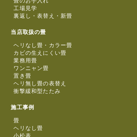
畳のお手入れ
工場見学
裏返し・表替え・新畳
当店取扱の畳
ヘリなし畳・カラー畳
カビの生えにくい畳
業務用畳
ワンニャン畳
置き畳
ヘリ無し畳の表替え
衝撃緩和型たたみ
施工事例
畳
ヘリなし畳
小松表