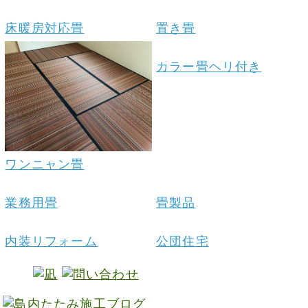
床暖房対応畳
置き畳
カラー畳ヘリ付き
ワンニャン畳
業務用畳
畳製品
内装リフォーム
公団住宅