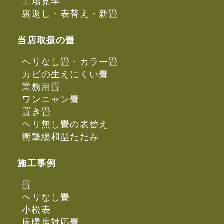
工場見学
裏返し・表替え・新畳
当店取扱の畳
ヘリなし畳・カラー畳
カビの生えにくい畳
業務用畳
ワンニャン畳
置き畳
ヘリ無し畳の表替え
衝撃緩和型たたみ
施工事例
畳
ヘリなし畳
小松表
床暖房対応畳