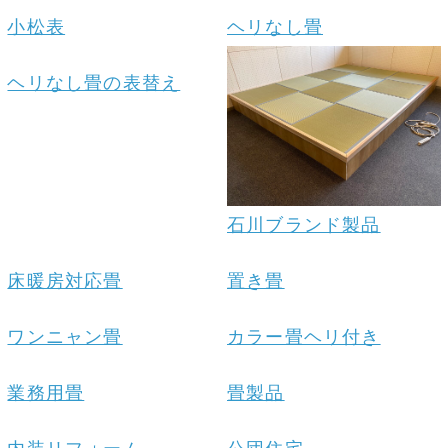
小松表
ヘリなし畳
ヘリなし畳の表替え
石川ブランド製品
床暖房対応畳
置き畳
ワンニャン畳
カラー畳ヘリ付き
業務用畳
畳製品