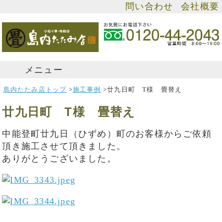
問い合わせ
会社概要
メニュー
島内たたみ店トップ
>
施工事例
>
廿九日町 T様 畳替え
廿九日町 T様 畳替え
中能登町廿九日（ひずめ）町のお客様からご依頼
頂き施工させて頂きました。
ありがとうございました。