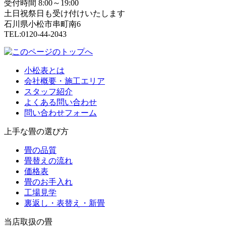
受付時間 8:00～19:00
土日祝祭日も受け付けいたします
石川県小松市串町南6
TEL:0120-44-2043
小松表とは
会社概要・施工エリア
スタッフ紹介
よくある問い合わせ
問い合わせフォーム
上手な畳の選び方
畳の品質
畳替えの流れ
価格表
畳のお手入れ
工場見学
裏返し・表替え・新畳
当店取扱の畳