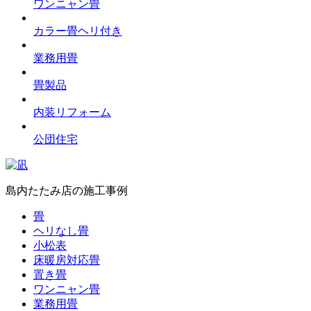
ワンニャン畳
カラー畳ヘリ付き
業務用畳
畳製品
内装リフォーム
公団住宅
島内たたみ店の施工事例
畳
ヘリなし畳
小松表
床暖房対応畳
置き畳
ワンニャン畳
業務用畳