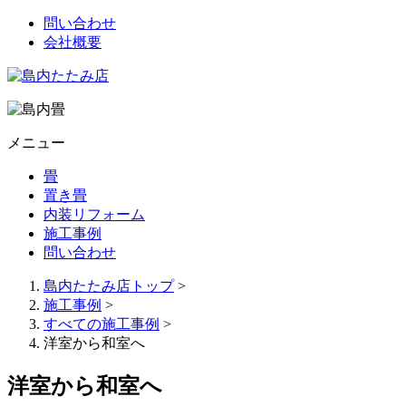
問い合わせ
会社概要
メニュー
畳
置き畳
内装リフォーム
施工事例
問い合わせ
島内たたみ店トップ
>
施工事例
>
すべての施工事例
>
洋室から和室へ
洋室から和室へ