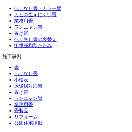
ヘリなし畳・カラー畳
カビの生えにくい畳
業務用畳
ワンニャン畳
置き畳
ヘリ無し畳の表替え
衝撃緩和型たたみ
施工事例
畳
ヘリなし畳
小松表
床暖房対応畳
置き畳
ワンニャン畳
業務用畳
畳製品
リフォーム
公団住宅復旧